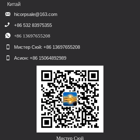
Китай

hicorpsale@163.com

+86 532 83975355

+86 13697655208

Мистер Сюй: +86 13697655208

Асион: +86 15064892989
Мистер Сюй