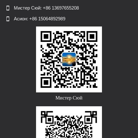

Мистер Сюй: +86 13697655208

Асион: +86 15064892989
Мистер Сюй